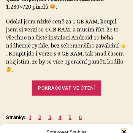
1.280×720 pixelů
.
Odolal jsem nízké ceně za 1 GB RAM, koupil
jsem si verzi se 4 GB RAM, a musím říct, že to
všechno na čisté instalaci Android 10 běhá
nádherně rychle, bez sebemenšího zaváhání
. Koupit jde i verze s 6 GB RAM, tak snad časem
nezjistím, že by se více operační paměti hodilo
.
„levné
POKRAČOVAT VE ČTENÍ
autorádio
Isudar
T72
–
Stránky:
1
2
3
4
5
6
osobní
zkušenost“
Spravovat Souhlas