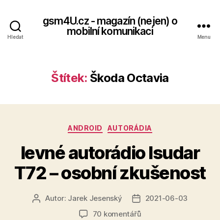
gsm4U.cz - magazín (nejen) o
mobilní komunikaci
Hledat
Menu
Štítek:
Škoda Octavia
Rubriky
ANDROID
AUTORÁDIA
levné autorádio Isudar
T72 – osobní zkušenost
Autor:
Jarek Jesenský
2021-06-03
Autor
Datum
příspěvku
příspěvku
u
70 komentářů