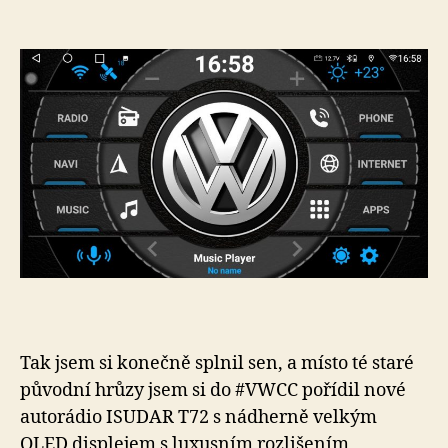
textu
s
názvem
levné
autorádio
Isudar
T72
–
osobní
zkušenost
Tak jsem si konečně splnil sen, a místo té staré
původní hrůzy jsem si do #VWCC pořídil nové
autorádio ISUDAR T72 s nádherně velkým
QLED displejem s luxusním rozlišením