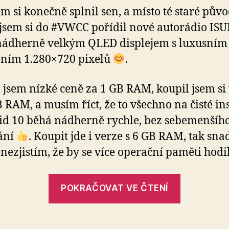
em si konečně splnil sen, a místo té staré pův
jsem si do #VWCC pořídil nové autorádio IS
nádherně velkým QLED displejem s luxusním
ením 1.280×720 pixelů
.
 jsem nízké ceně za 1 GB RAM, koupil jsem si 
B RAM, a musím říct, že to všechno na čisté ins
d 10 běhá nádherně rychle, bez sebemenšíh
ání
. Koupit jde i verze s 6 GB RAM, tak sna
nezjistím, že by se více operační paměti hodi
„levné
POKRAČOVAT VE ČTENÍ
autorádi
Isudar
T72