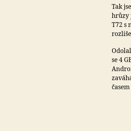
Tak js
hrůzy 
T72 s 
rozliš
Odolal
se 4 G
Androi
zaváh
časem 