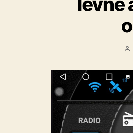
levné 
o
Au
př