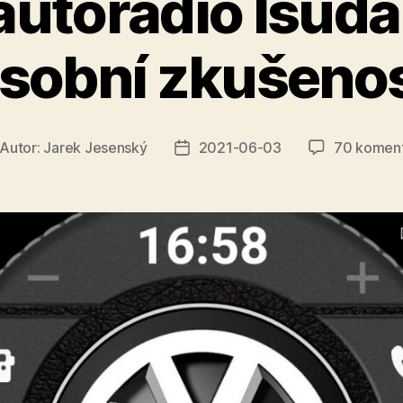
autorádio Isuda
sobní zkušeno
Autor:
Jarek Jesenský
2021-06-03
70 komen
tor
Datum
íspěvku
příspěvku