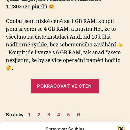
1.280×720 pixelů
.
Odolal jsem nízké ceně za 1 GB RAM, koupil
jsem si verzi se 4 GB RAM, a musím říct, že to
všechno na čisté instalaci Android 10 běhá
nádherně rychle, bez sebemenšího zaváhání
. Koupit jde i verze s 6 GB RAM, tak snad časem
nezjistím, že by se více operační paměti hodilo
.
„levné
POKRAČOVAT VE ČTENÍ
autorádio
Isudar
T72
–
Stránky:
1
2
3
4
5
6
osobní
zkušenost“
Spravovat Souhlas