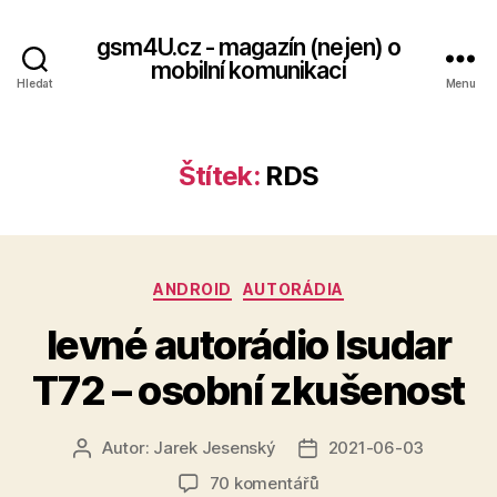
gsm4U.cz - magazín (nejen) o
mobilní komunikaci
Hledat
Menu
Štítek:
RDS
Rubriky
ANDROID
AUTORÁDIA
levné autorádio Isudar
T72 – osobní zkušenost
Autor:
Jarek Jesenský
2021-06-03
Autor
Datum
příspěvku
příspěvku
u
70 komentářů