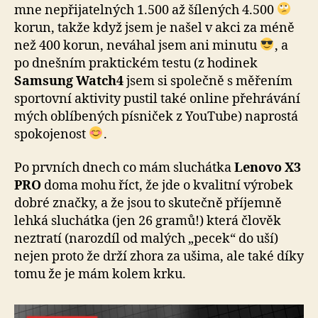
mne nepřijatelných 1.500 až šílených 4.500
korun, takže když jsem je našel v akci za méně
než 400 korun, neváhal jsem ani minutu
, a
po dnešním praktickém testu (z hodinek
Samsung Watch4
jsem si společně s měřením
sportovní aktivity pustil také online přehrávání
mých oblíbených písniček z YouTube) naprostá
spokojenost
.
Po prvních dnech co mám sluchátka
Lenovo X3
PRO
doma mohu říct, že jde o kvalitní výrobek
dobré značky, a že jsou to skutečně příjemně
lehká sluchátka (jen 26 gramů!) která člověk
neztratí (narozdíl od malých „pecek“ do uší)
nejen proto že drží zhora za ušima, ale také díky
tomu že je mám kolem krku.