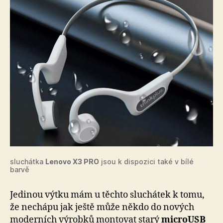
sluchátka
Lenovo X3 PRO
jsou k dispozici také v bílé
barvě
Jedinou výtku mám u těchto sluchátek k tomu,
že nechápu jak ještě může někdo do nových
moderních výrobků montovat starý
microUSB