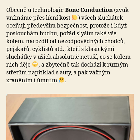
Obecně u technologie
Bone Conduction
(zvuk
vnímáme přes lícní kost
) všech sluchátek
oceňuji především bezpečnost, protože i když
poslouchám hudbu, pořád slyším také vše
kolem, narozdíl od nezodpovědných chodců,
pejskařů, cyklistů atd., kteří s klasickými
sluchátky v uších absolutně netuší, co se kolem
nich děje
, a zbytečně tak dochází k různým
střetům například s auty, a pak vážným
zraněním i úmrtím
.