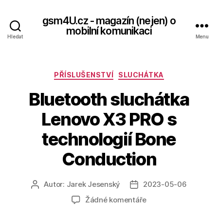
gsm4U.cz - magazín (nejen) o
mobilní komunikaci
Hledat
Menu
Rubriky
PŘÍSLUŠENSTVÍ
SLUCHÁTKA
Bluetooth sluchátka
Lenovo X3 PRO s
technologií Bone
Conduction
Autor:
Jarek Jesenský
2023-05-06
Autor
Datum
příspěvku
příspěvku
u
Žádné komentáře
textu