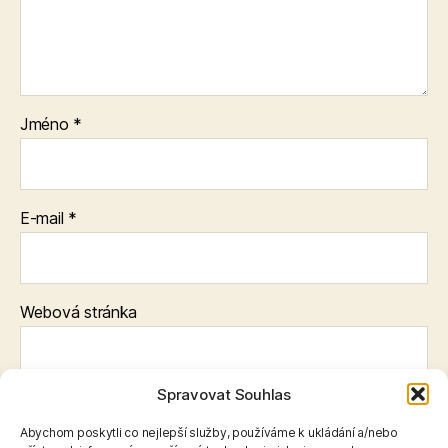
Jméno
*
E-mail
*
Webová stránka
Spravovat Souhlas
Uložit do prohlížeče jméno, e-mail a webovou stránku pro
budoucí komentáře.
Abychom poskytli co nejlepší služby, používáme k ukládání a/nebo