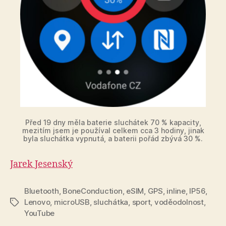
Před 19 dny měla baterie sluchátek 70 % kapacity,
mezitím jsem je používal celkem cca 3 hodiny, jinak
byla sluchátka vypnutá, a baterii pořád zbývá 30 %.
Jarek Jesenský
Bluetooth
,
BoneConduction
,
eSIM
,
GPS
,
inline
,
IP56
,
Lenovo
,
microUSB
,
sluchátka
,
sport
,
voděodolnost
,
Štítky
YouTube