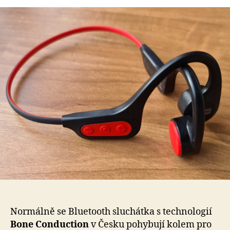
s
názvem
Bluetooth
sluchátka
Lenovo
X3
PRO
s
technologií
Bone
Conduction
Normálně se Bluetooth sluchátka s technologií
Bone Conduction
v Česku pohybují kolem pro