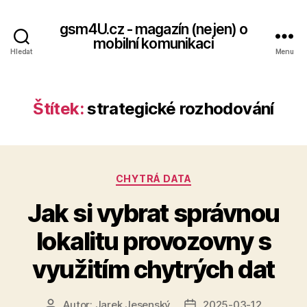
gsm4U.cz - magazín (nejen) o
mobilní komunikaci
Hledat
Menu
Štítek:
strategické rozhodování
Rubriky
CHYTRÁ DATA
Jak si vybrat správnou
lokalitu provozovny s
využitím chytrých dat
Autor:
Jarek Jesenský
2025-03-12
Autor
Datum