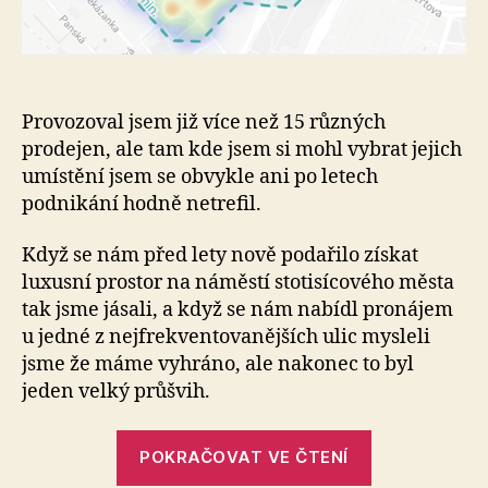
Provozoval jsem již více než 15 různých
prodejen, ale tam kde jsem si mohl vybrat jejich
umístění jsem se obvykle ani po letech
podnikání hodně netrefil.
Když se nám před lety nově podařilo získat
luxusní prostor na náměstí stotisícového města
tak jsme jásali, a když se nám nabídl pronájem
u jedné z nejfrekventovanějších ulic mysleli
jsme že máme vyhráno, ale nakonec to byl
jeden velký průšvih.
„Jak
POKRAČOVAT VE ČTENÍ
si