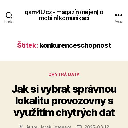
gsm4U.cz - magazín (nejen) o
mobilní komunikaci
Hledat
Menu
Štítek:
konkurenceschopnost
Rubriky
CHYTRÁ DATA
Jak si vybrat správnou
lokalitu provozovny s
využitím chytrých dat
Autor:
Jarek Jesenský
2025-03-12
Autor
Datum