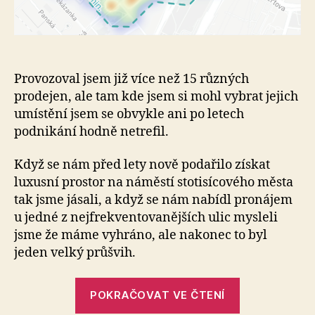
Provozoval jsem již více než 15 různých
prodejen, ale tam kde jsem si mohl vybrat jejich
umístění jsem se obvykle ani po letech
podnikání hodně netrefil.
Když se nám před lety nově podařilo získat
luxusní prostor na náměstí stotisícového města
tak jsme jásali, a když se nám nabídl pronájem
u jedné z nejfrekventovanějších ulic mysleli
jsme že máme vyhráno, ale nakonec to byl
jeden velký průšvih.
„Jak
POKRAČOVAT VE ČTENÍ
si